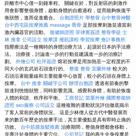
距離市中心僅一刻鐘車程。 關鍵在於，對反射區的刺激作
用會影響整個身體，啟動身體的自癒過程，從而能夠恢復平
衡狀態，進而促進癒合。
台胞證照片
學整骨
台中整骨神醫
台中西屯區按摩推薦
massage
喬骨
足部按摩刺激並適當刺
激內臟器官的活動。
復健師證照
菲律賓簽證
整骨學徒
士
林 推拿
公司設立
按摩課
撥筋課程
學習按摩
會計事務所
指壓療法是一種獨特的身體治療方法，起源於日本的手法療
法。 治療後，討論進一步的行動並建議進一步的治療計
劃。
外燴公司
杜拜簽證
熔岩按摩是用加熱至一定程度的不
同大小的玄武岩石頭進行的。
整復 整骨
宜蘭外燴
較大的
石頭沿著能量線和主要能量中心放置，較小的石頭在身體上
按摩。
台中 推拿
關鍵字公司
辦理台胞證
透過有節奏的擊
鼓達到恍惚狀態，同時影響意識、感覺和身體，有助於恢復
人體的和諧、秩序和平衡。
工商登記
苗栗外燴
國際整復師
證照
seo服務
公司設立
這種複雜的運動狀況評估徹底揭示
了客人當前的身體狀況。 這是少林僧人從古代中醫發展而
來的數百年歷史的按摩手法，其主要優點是具有即時止痛的
功效。
台中筋膜放鬆推薦
治療期間，整個身體都會移動，
並專注於身體的主要穴位。
公司登記
我的再生全身按摩是