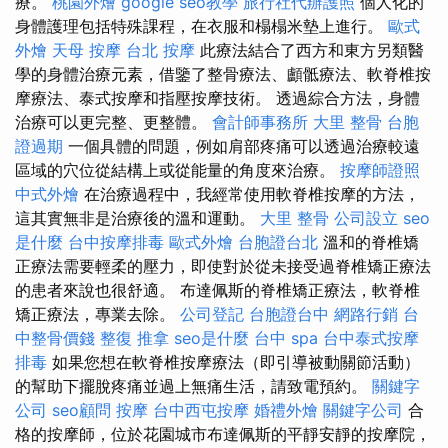
療。
桃園外燴
google seo教學
旅行社代辦護照
個人化的
身體護理包括特殊課程，在衣服和榻榻米墊上進行。
歐式
外燴
天母 按摩
台北 按摩
此療法結合了西方和東方另類醫
學的身體治療元素，借鑒了整骨療法、顱骶療法、軟脊椎按
摩療法、泰式按摩和指壓按摩技術。 透過綜合方法，身體
治療可以更完整、更整體。
會計師事務所
大里 整骨
台胞
證過期
一個具體的問題，例如肩部疼痛可以透過治療較遠
區域的穴位從結構上或從能量的角度來治療。
按摩師證照
中式外燴
在治療過程中，我經常使用軟脊椎按摩的方法，
這其實無非是治療後的溫和運動。
大里 整骨
公司設立
seo
是什麼
台中按摩排毒
歐式外燴
台胞證台北
溫和的脊椎矯
正療法需要輕柔的壓力，即使對於從未接受過脊椎矯正療法
的患者來說也很舒適。 布達佩斯的脊椎矯正療法，軟脊椎
矯正療法，專業去除。
公司登記
台胞證台中
網路行銷
台
中整骨價錢
整復 推拿
seo是什麼
台中 spa
台中泰式按摩
排毒
如果您想在軟脊椎按摩療法（即引導被動關節活動）
的幫助下擺脫疼痛並過上無痛生活，請致電預約。
關鍵字
公司
seo顧問
按摩
台中西屯按摩
婚禮外燴
關鍵字公司
合
格的按摩師，位於花園城市布達佩斯的平靜安靜的按摩院，