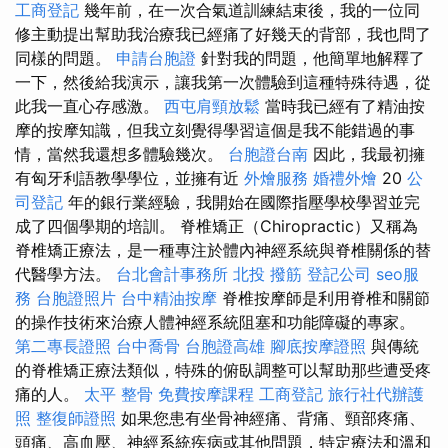
工商登記
幾年前，在一次合氣道訓練結束後，我的一位同
修主動提出幫助我治療我已經痛了好幾天的背部，我也問了
同樣的問題。
申請台胞證
針對我的問題，他簡單地解釋了
一下，然後給我演示，讓我第一次體驗到這種特殊待遇，從
此我一直心存感激。
西屯肩頸放鬆
當時我已經有了精油按
摩的按摩知識，但我立刻覺得學習這個是我不能錯過的事
情，當然我還想多體驗幾次。
台胞證台南
因此，我最初擁
有匈牙利語教學學位，並擁有近
外燴服務
婚禮外燴
20
公
司登記
年的銀行業經驗，我開始在國際指壓學校學習並完
成了四個學期的培訓。 脊椎矯正（Chiropractic）又稱為
脊椎矯正療法，是一種專注於體內神經系統與脊椎關係的替
代醫學方法。
台北會計事務所
北投 撥筋
登記公司
seo服
務
台胞證照片
台中精油按摩
脊椎按摩師是利用脊椎和關節
的操作技術來治療人體神經系統阻塞和功能障礙的專家。
第二專長證照
台中喬骨
台胞證高雄
腳底按摩證照
與傳統
的脊椎矯正療法類似，特殊的俯臥調整可以幫助那些遭受疼
痛的人。
太平 整骨
免費按摩課程
工商登記
旅行社代辦護
照
整復師證照
如果您患有坐骨神經痛、背痛、頸部疼痛、
頭痛、高血壓、神經系統疾病或其他問題，特定療法和溫和