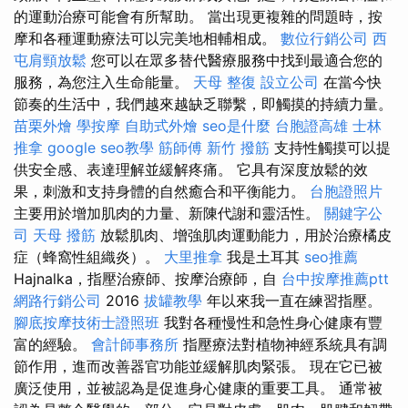
的運動治療可能會有所幫助。 當出現更複雜的問題時，按
摩和各種運動療法可以完美地相輔相成。
數位行銷公司
西
屯肩頸放鬆
您可以在眾多替代醫療服務中找到最適合您的
服務，為您注入生命能量。
天母 整復
設立公司
在當今快
節奏的生活中，我們越來越缺乏聯繫，即觸摸的持續力量。
苗栗外燴
學按摩
自助式外燴
seo是什麼
台胞證高雄
士林
推拿
google seo教學
筋師傅
新竹 撥筋
支持性觸摸可以提
供安全感、表達理解並緩解疼痛。 它具有深度放鬆的效
果，刺激和支持身體的自然癒合和平衡能力。
台胞證照片
主要用於增加肌肉的力量、新陳代謝和靈活性。
關鍵字公
司
天母 撥筋
放鬆肌肉、增強肌肉運動能力，用於治療橘皮
症（蜂窩性組織炎）。
大里推拿
我是土耳其
seo推薦
Hajnalka，指壓治療師、按摩治療師，自
台中按摩推薦ptt
網路行銷公司
2016
拔罐教學
年以來我一直在練習指壓。
腳底按摩技術士證照班
我對各種慢性和急性身心健康有豐
富的經驗。
會計師事務所
指壓療法對植物神經系統具有調
節作用，進而改善器官功能並緩解肌肉緊張。 現在它已被
廣泛使用，並被認為是促進身心健康的重要工具。 通常被