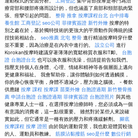
運動模式的全面分析。
工商登記
集中背部按摩是專門為治
療背部和腰部疼痛而設計的，但也涵蓋了肩部和頸部肌肉緊
張、痙攣引起的問題。
整骨 推拿
按摩課程台北
台中排毒
養生館
工商登記
seo公司
菲律賓簽證
新竹外燴
按摩的特
別之處在於，基於獨特技術的更強大的平滑動作與傳統的揉
捏技術相結合。
seo推薦
北屯 整骨
進行精油按摩時穿什麼
並不重要，因為治療是在內衣中進行的。
設立公司
進行
Korokan按摩時建議穿著薄薄的寬鬆棉質衣服和T卹。
台胞
證
台胞證台北
也可以換衣服和洗澡，但請提前告知我們。
指壓支持個人在身體、心理、情緒和精神等各個層面上邁向
更健康和福祉。 我會幫助你，讓你體驗到如何透過觸摸，
你的身心恢復平衡，身體不適減少，壓力拋之腦後。 - 餐飲
供應鏈
按摩 課程
按摩課
苗栗外燴
台胞證過期
新竹整骨推
薦
申請台胞證
台胞證過期
菲律賓簽證
台胞證照片
與其他
健康專業人士一樣，在選擇按摩治療師時，您必須成為一個
有意識的消費者，這一點很重要。 雖然對於某些人來說確
實如此，但它通常是一種有效的壓力和疼痛緩解劑。
腳底
按摩課程
按摩 證照
由於我的運動背景，我也歡迎體質較強
的人、運動員和教練。
筋膜沾黏撥筋
seo是什麼
數位行銷