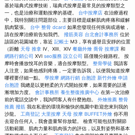
基於瑞典式按摩技術，瑞典式按摩是最常見的按摩類型之
一，也是治療和運動按摩的基礎。
台中按摩店
在治療過程
中，我特別關注問題部位，主要目標是緩解肌肉疼痛和緩解
肌肉緊張。
台中 整骨 dcard
如果您發現任何疾病或過敏，
請在按摩治療前告知我們。
撥筋美容
台北會計事務所
位於
該區的花園城市，靠近
記帳士
M3，享有盛譽且安靜的位置
（距離
天母 推拿
IV、XIII、XIV
餐廳外燴
喬骨
按摩課
和
網路行銷公司
XVI
seo服務
設立公司
區僅幾分鐘路程。 按
摩時會播放悅耳的音樂，適合按摩類型。
整骨學徒
我請客
人注意，如果他感到疼痛，一定要告訴我，以便我知道按摩
哪裡要仔細一點。
學按摩
網路行銷
台胞證
新竹外燴
申請
台胞證
我總是以更輕柔的方式開始按摩，如果需要的話逐
漸增加力度。
會計事務所
養生整復推廣中心
在第一次治療
前的電話交談中，我詢問客人有什麼抱怨。
外燴推薦
整骨
推薦
撥筋
我在私密的環境和愉快的氛圍中歡迎您來到我的
沙龍。
工商登記
大里按摩
天母 按摩
BUFFET外燴
你不用
去迎合任何人，我會盡量幫你放鬆。 檢查可能包括對關節
活動範圍、肌肉力量和肌肉張力的評估，以及對姿勢和基本