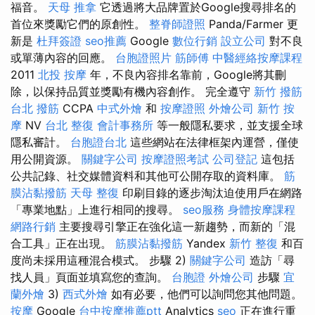
福音。
天母 推拿
它透過將大品牌置於Google搜尋排名的
首位來獎勵它們的原創性。
整脊師證照
Panda/Farmer 更
新是
杜拜簽證
seo推薦
Google
數位行銷
設立公司
對不良
或單薄內容的回應。
台胞證照片
筋師傅
中醫經絡按摩課程
2011
北投 按摩
年，不良內容排名靠前，Google將其刪
除，以保持品質並獎勵有機內容創作。 完全遵守
新竹 撥筋
台北 撥筋
CCPA
中式外燴
和
按摩證照
外燴公司
新竹 按
摩
NV
台北 整復
會計事務所
等一般隱私要求，並支援全球
隱私審計。
台胞證台北
這些網站在法律框架內運營，僅使
用公開資源。
關鍵字公司
按摩證照考試
公司登記
這包括
公共記錄、社交媒體資料和其他可公開存取的資料庫。
筋
膜沾黏撥筋
天母 整復
印刷目錄的逐步淘汰迫使用戶在網路
「專業地點」上進行相同的搜尋。
seo服務
身體按摩課程
網路行銷
主要搜尋引擎正在強化這一新趨勢，而新的「混
合工具」正在出現。
筋膜沾黏撥筋
Yandex
新竹 整復
和百
度尚未採用這種混合模式。 步驟 2)
關鍵字公司
造訪「尋
找人員」頁面並填寫您的查詢。
台胞證
外燴公司
步驟
宜
蘭外燴
3)
西式外燴
如有必要，他們可以詢問您其他問題。
按摩
Google
台中按摩推薦ptt
Analytics
seo
正在進行重