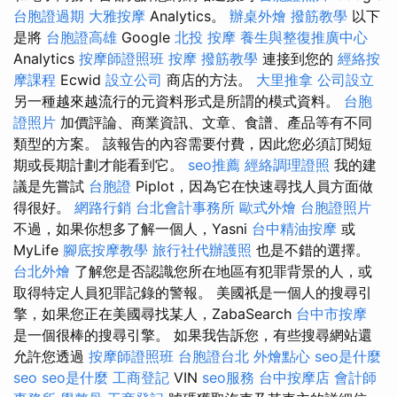
台胞證過期
大雅按摩
Analytics。
辦桌外燴
撥筋教學
以下
是將
台胞證高雄
Google
北投 按摩
養生與整復推廣中心
Analytics
按摩師證照班
按摩
撥筋教學
連接到您的
經絡按
摩課程
Ecwid
設立公司
商店的方法。
大里推拿
公司設立
另一種越來越流行的元資料形式是所謂的模式資料。
台胞
證照片
加價評論、商業資訊、文章、食譜、產品等有不同
類型的方案。 該報告的內容需要付費，因此您必須訂閱短
期或長期計劃才能看到它。
seo推薦
經絡調理證照
我的建
議是先嘗試
台胞證
Piplot，因為它在快速尋找人員方面做
得很好。
網路行銷
台北會計事務所
歐式外燴
台胞證照片
不過，如果你想多了解一個人，Yasni
台中精油按摩
或
MyLife
腳底按摩教學
旅行社代辦護照
也是不錯的選擇。
台北外燴
了解您是否認識您所在地區有犯罪背景的人，或
取得特定人員犯罪記錄的警報。 美國祇是一個人的搜尋引
擎，如果您正在美國尋找某人，ZabaSearch
台中市按摩
是一個很棒的搜尋引擎。 如果我告訴您，有些搜尋網站還
允許您透過
按摩師證照班
台胞證台北
外燴點心
seo是什麼
seo
seo是什麼
工商登記
VIN
seo服務
台中按摩店
會計師