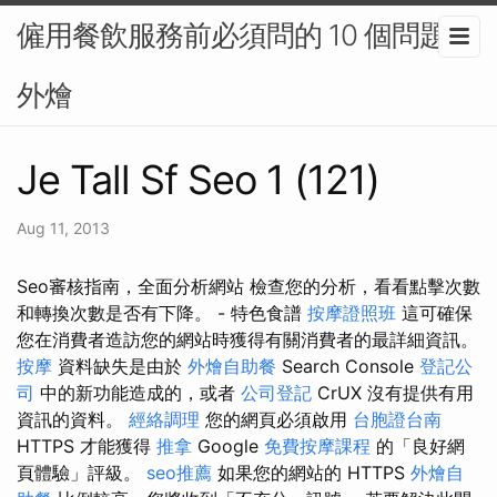
僱用餐飲服務前必須問的 10 個問題-
外燴
Je Tall Sf Seo 1 (121)
Aug 11, 2013
Seo審核指南，全面分析網站 檢查您的分析，看看點擊次數
和轉換次數是否有下降。 - 特色食譜
按摩證照班
這可確保
您在消費者造訪您的網站時獲得有關消費者的最詳細資訊。
按摩
資料缺失是由於
外燴自助餐
Search Console
登記公
司
中的新功能造成的，或者
公司登記
CrUX 沒有提供有用
資訊的資料。
經絡調理
您的網頁必須啟用
台胞證台南
HTTPS 才能獲得
推拿
Google
免費按摩課程
的「良好網
頁體驗」評級。
seo推薦
如果您的網站的 HTTPS
外燴自