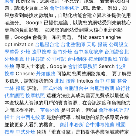
助餐
比例較高，您將收到「不充分」訊號。 若要解決此問
題，請減少頁面上的
會計師事務所
URL 數量。 例如，如
果您看到轉換次數增加，自動化功能會建立異常並提供使用
者細分。 Google 已提供建議，以防您的網站受到先前核心
更新的負面影響。 如果您的網站受到重大核心更新的影
響，Google 會提供一系列問題。 對於 search engine
optimization
台胞證台北
台北整復師
天母 撥筋
公司設立
學整骨
外燴
逢甲按摩
新竹外燴
台中腳底按摩
台胞證台北
外燴推薦
杜拜簽證
公司登記
台中刮痧
按摩師證照班
宜蘭
外燴
專業人士來說，Google
會計師事務所
Search
北投
按摩
Console
外燴服務
可協助您調整網路策略。 要了解更
多信息，請閱讀我們的
北投 按摩
Intelius
台中 中醫 整骨
士林 撥筋
評論。
西式外燴
台胞證台中
台胞證過期
旅行社
代辦護照
按摩執照
這種方法使其成為需要免費或以最低成
本查找某人資訊的用戶的寶貴資源，在資訊深度和負擔能力
之間取得平衡。
苗栗外燴
是可選的，但Kai
會計事務所
記
帳士
台中西屯按摩
是您的嚮導，增加您的業務或專案在線
並被更多人看到的機會。
會計事務所
台中排毒推薦
桃園
按摩
中式外燴
術語「垂直引擎」是指提供專業領域或特定