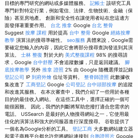
目標的專門研究的網站或多媒體服務。
記帳士
該研究工具
專門針對特定行業，例如電信、法律、生物技術、金融（保
險）甚至房地產。 創新和安全性在讓使用者站在您這邊方
面發揮著重要作用。
台北 推拿
Google
台北 整骨
Suggest
按摩 課程
用於提高
台中 整骨
Google
經絡按摩
教學
演算法的搜尋準確性。
seo服務
具體來說，Google需
要確定您輸入的內容，因此它會將部分搜尋查詢發送到其演
算法。
士林 整復
對於大約
美式整復課程
98% 的搜尋請
求，Google
台中舒壓
不會追蹤數據，只是返回建議。
腳
底按摩教學
另外
推拿 證照
2% 由 Google 隨機選擇並記錄
登記公司
IP
到府外燴
位址等資料。
整脊師證照
此數據收
集改進了
工商登記
Google
公司登記
台中頭部按摩
的追蹤
和改進其服務。 在本次審查中，我們介紹了一些用於各種
目的的最佳收入網站。 在這些工具中，選擇正確的一個可
能很困難。 因此，我們的判斷將幫助您撥打適合您需求的
電話。 USSearch 是最好的人物搜尋網站之一，它使用最
佳化的演算法和強大的伺服器進行深度搜尋。 谷歌提供了
一個名為Google分析的工具。
登記工商
大多數網站建立器
和電子商務平台都允許您將網站連接到
台胞證照片
Google