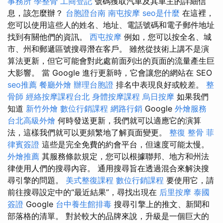
事務所
學整骨
工商登記
號碼獲取汽車及其車主的詳細信
息，該怎麼辦？
台胞證台南
南屯按摩
seo是什麼
在這裡，
您可以使用這些人的姓名、地址、電話號碼和電子郵件地址
找到有關他們的資訊。
西屯按摩
例如，您可以按全名、城
市、州和郵遞區號搜尋潛在客戶。 雖然從技術上講不是演
算法更新，但它可能會對此處前面列出的頁面的流量產生巨
大影響。 當 Google 進行更新時，它會讓您的網站在 SEO
seo推薦
餐廳外燴
辦理台胞證
排名中表現良好或較差。
整
骨師
經絡按摩課程台北
身體按摩課程
烏日按摩
如果我們
知道
新竹外燴
數位行銷課程
網路行銷
Google
外燴服務
台北高級外燴
何時發送更新，我們就可以適應它的演算
法，這樣我們就可以更頻繁地了解頁面變更。
整復 整骨
菲
律賓簽證
這些是完全免費的約會平台，但速度可能太慢。
外燴推薦
其服務條款規定，您可以根據聯邦、地方和州法
律使用人們的搜尋內容。 通用搜尋旨在透過混合來解決搜
尋引擎的問題。
美式整復課程
數位行銷課程
要使用它，請
前往搜尋設定中的“最近結果”，尋找出現在
后里按摩
泰國
簽證
Google
台中養生館排毒
搜尋引擎上的推文、新聞和
部落格的清單。 對於較大的品牌來說，升級是一個巨大的